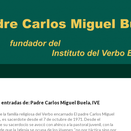
 entradas de: Padre Carlos Miguel Buela, IVE
 la familia religiosa del Verbo encarnado El padre Carlos Miguel
E., es sacerdote desde el 7 de octubre de 1971. Desde el
 su sacerdocio se avocó con ahínco a la pastoral juvenil, con la
de que la Iglesia se ocupa de los jóvenes “no por táctica sino por