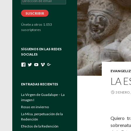
de
email
SUSCRIBIR
Únete a otros 1.053
suscriptores
SÍGUENOS EN LAS REDES
SOCIALES
Ver
Ver
Ver
Ver
Ver
perfil
perfil
perfil
perfil
perfil
EVANGELIZ
de
de
de
de
de
LA E
padrebuela
Verbo_Encarnado
UC4EayOVcE8_Eya6keuGFrAg
channels/840557
103464204175546131222
en
en
en
en
en
ENTRADAS RECIENTES
Facebook
Twitter
YouTube
Vimeo
Google+
3 ENERO,
La Virgen de Guadalupe – La
imagen I
Rosas en invierno
La Misa, perpetuación de la
Quiero tr
Redención
sobrenatur
Efectos de la Redención