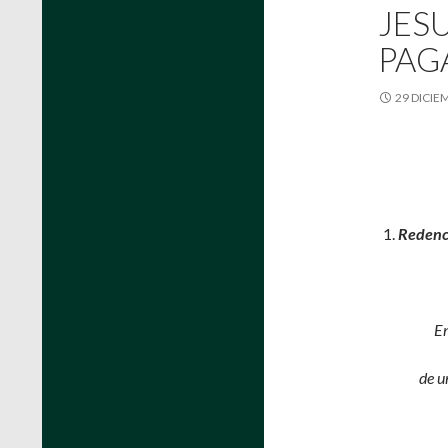
JES
PAG
29 DICIE
Redenc
En
de u