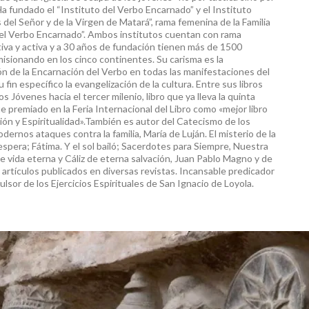
Ha fundado el “Instituto del Verbo Encarnado” y el Instituto
 del Señor y de la Virgen de Matará”, rama femenina de la Familia
del Verbo Encarnado”. Ambos institutos cuentan con rama
iva y activa y a 30 años de fundación tienen más de 1500
sionando en los cinco continentes. Su carisma es la
n de la Encarnación del Verbo en todas las manifestaciones del
 fin específico la evangelización de la cultura. Entre sus libros
 Jóvenes hacia el tercer milenio, libro que ya lleva la quinta
ue premiado en la Feria Internacional del Libro como «mejor libro
ión y Espiritualidad».También es autor del Catecismo de los
dernos ataques contra la familia, María de Luján. El misterio de la
spera; Fátima. Y el sol bailó; Sacerdotes para Siempre, Nuestra
e vida eterna y Cáliz de eterna salvación, Juan Pablo Magno y de
rtículos publicados en diversas revistas. Incansable predicador
ulsor de los Ejercicios Espirituales de San Ignacio de Loyola.