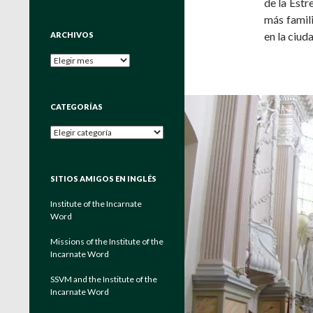
de la Estr
más famili
en la ciud
ARCHIVOS
Archivos
CATEGORÍAS
Categorías
SITIOS AMIGOS EN INGLÉS
Institute of the Incarnate
Word
Missions of the Institute of the
Incarnate Word
SSVM and the Institute of the
Incarnate Word