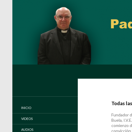
Buscar
Padre Carlos Miguel Buela, IVE
Página oficial del Padre Carlos
Buela, IVE
Todas las
INICIO
Fundador de
VIDEOS
Buela, I.V.
comienzo de
AUDIOS
convicción 