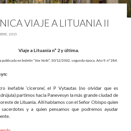
ICA VIAJE A LITUANIA II
MBRE, 2015
Viaje a Lituania nº 2 y última.
 publicada en boletín “
Vox Verbi
“, 30/12/2002, segunda época. Año 9. nº 284.
yn:
ro inefable ‘cicerone’, el P Vytautas (no olvidar que es
sdrújula) partimos hacia Panevesyn la más grande ciudad de
noreste de Lituania. Allí hablamos con el Señor Obispo quien
ó sacerdotes y a quien pensamos que podremos ayudar
ente.
eyendo