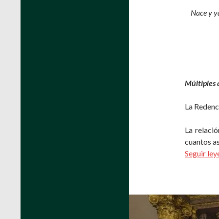
Nace y y
Múltiples 
La Redenci
La relació
cuantos as
Seguir le