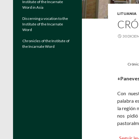
Institute of the Incarnate
Word in Asia
LITUANIA
Discerning a vocation to the
CRÓN
Institute of the Incarnate
Word
30 DICIE
Chronicles of the Institute of
the Incarnate Word
Crónica
+Paneves
Con nuest
palabra e
la región 
nos pidi
pastoralm
Seguir l