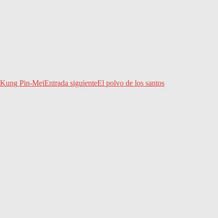
us Kung Pin-Mei
Entrada siguiente
El polvo de los santos