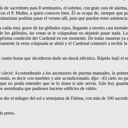
de sacerdotes para 8 seminarios, el sobrino, con gran cara de alarma, di
con el P. Muller, a quien conocen bien. Él se ocupa de, siempre que pu
inaristas podrían pasar el verano allí, para que puedan tener asistencia
 caída muy grave de los glóbulos rojos, llegando a niveles casi mortale
e los glóbulos, las venas se le colapsaban no dejando pasar nada. La ú
la pésima condición del Cardenal en ese momento. De todas maneras ya e
amente la vena colapsada se abrió y el Cardenal comenzó a recibir la 
e cuatro horas que decidieron darle un shock eléctrico. Rápido bajó el
árcel: Acostumbrado a los ascensores de puertas manuales, la primer
ún, es decir con muebles y aire acondicionado, dijo: «El cielo no pued
que no podía entender que se lo tirase si aún servía. Aún hoy guarda, 
 Se asombraba que pudiesen hacerse edificios de vidrio.
dio el milagro del sol a semejanza de Fátima, con más de 100 sacerdotes
do preso.