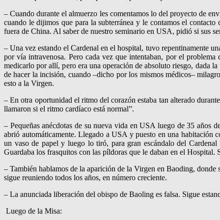
– Cuando durante el almuerzo les comentamos lo del proyecto de envío 
cuando le dijimos que para la subterránea y le contamos el contacto 
fuera de China. Al saber de nuestro seminario en USA, pidió si sus sem
– Una vez estando el Cardenal en el hospital, tuvo repentinamente una
por vía intravenosa. Pero cada vez que intentaban, por el problema d
medicarlo por allí, pero era una operación de absoluto riesgo, dada 
de hacer la incisión, cuando –dicho por los mismos médicos– milagros
esto a la Virgen.
– En otra oportunidad el ritmo del corazón estaba tan alterado durant
llamaron si el ritmo cardíaco está normal”.
– Pequeñas anécdotas de su nueva vida en USA luego de 35 años de c
abrió automáticamente. Llegado a USA y puesto en una habitación com
un vaso de papel y luego lo tiró, para gran escándalo del Cardenal 
Guardaba los frasquitos con las píldoras que le daban en el Hospital.
– También hablamos de la aparición de la Virgen en Baoding, donde se 
sigue reuniendo todos los años, en número creciente.
– La anunciada liberación del obispo de Baoling es falsa. Sigue estan
Luego de la Misa: