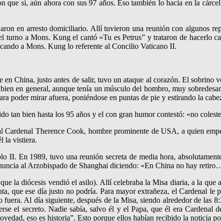
on que sí, aún ahora con sus 97 años. Eso también lo hacía en la cárcel 
jaron en arresto domiciliario. Allí tuvieron una reunión con algunos re
el turno a Mons. Kung el cantó «Tu es Petrus” y trataron de hacerlo ca
cando a Mons. Kung lo referente al Concilio Vaticano II.
en China, justo antes de salir, tuvo un ataque al corazón. El sobrino v
ien en general, aunque tenía un músculo del hombro, muy sobredesarrol
para poder mirar afuera, poniéndose en puntas de pie y estirando la cabe
 tan bien hasta los 95 años y el con gran humor contestó: «no colester
ió al Cardenal Therence Cook, hombre prominente de USA, a quien emp
la vistiera.
o II. En 1989, tuvo una reunión secreta de media hora, absolutamente 
 renuncia al Arzobispado de Shanghai diciendo: «En China no hay reti
e la diócesis vendió el asilo). Allí celebraba la Misa diaria, a la que 
unta, que ese día justo no podría. Para mayor extrañeza, el Cardenal le 
 fuera. Al día siguiente, después de la Misa, siendo alrededor de las 8
rse el secreto. Nadie sabía, salvo él y el Papa, que él era Cardenal d
s novedad, eso es historia”. Esto porque ellos habían recibido la notici