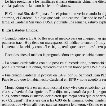
– Le hice preguntar a los familiares si hacía gimnasia china, me dijer
con las palmas de la mano haciendo flexiones.
– El Cardenal Sin, de Filipinas, fue el primero en verlo cuando lo de
aburrida, el Cardenal Sin dijo que cada uno cantase. Cuando le tocó 
tarde, el Cardenal Sin vino a USA y durante una semana, estuvo expli
B. En Estados Unidos.
– Cuando llegó a USA, lo llevaron al médico para un chequeo, ya que 
pudieron traer. Hoy tiene un marcapasos. El médico lo encontró muy b
la puerta de la celda y como él es bajito, tenía que hacer un esfuerzo 
– Hace dos años el médico le preguntó cómo era que se había mantenido
– La sotana cardenalicia con que posa en el recordatorio, pertenec
por el Cardenal O’Connor, diciendo que era un honor para USA que él 
– Fue creado Cardenal
in pectore
en 1979, por Su Santidad Juan Pabl
Papa le dijo que lo había hecho Cardenal en 1979 y no le aceptó la
– Mons. Kung vivía en un asilo hospital (hoy vive con el sobrino, ya qu
ella si volvería al día siguiente. Ella dijo, muy extrañada por la preg
ellos, comentando el suceso, decidieron que mejor sería que el sobrino
soy Cardenal”. Hasta ese día a las 6:00 de la mañana, debía mantene
retirados que vivían allí, pero para su sorpresa le dijeron: «Eso no e