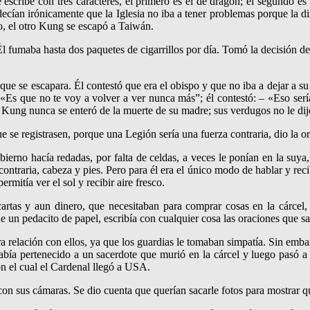
ribe con tres caracteres, el primero es el de dragón; el segundo es 
decían irónicamente que la Iglesia no iba a tener problemas porque la d
, el otro Kung se escapó a Taiwán.
 fumaba hasta dos paquetes de cigarrillos por día. Tomó la decisión de 
 que se escapara. Él contestó que era el obispo y que no iba a dejar a s
 «Es que no te voy a volver a ver nunca más”; él contestó: – «Eso sería
s. Kung nunca se enteró de la muerte de su madre; sus verdugos no le di
se registrasen, porque una Legión sería una fuerza contraria, dio la or
ierno hacía redadas, por falta de celdas, a veces le ponían en la suya
ntraria, cabeza y pies. Pero para él era el único modo de hablar y recibi
rmitía ver el sol y recibir aire fresco.
 cartas y aun dinero, que necesitaban para comprar cosas en la cárcel
un pedacito de papel, escribía con cualquier cosa las oraciones que sab
ra relación con ellos, ya que los guardias le tomaban simpatía. Sin emba
abía pertenecido a un sacerdote que murió en la cárcel y luego pasó a
on el cual el Cardenal llegó a USA.
con sus cámaras. Se dio cuenta que querían sacarle fotos para mostrar que