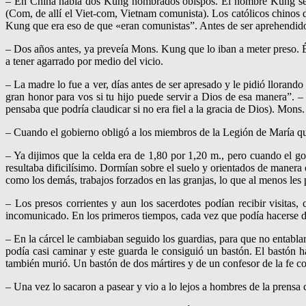
– En China había dos Kung nombrados obispos. El nombre Kung se esc
(Com, de allí el Viet‑com, Vietnam comunista). Los católicos chinos 
Kung que era eso de que «eran comunistas”. Antes de ser aprehendido
– Dos años antes, ya preveía Mons. Kung que lo iban a meter preso. Él
a tener agarrado por medio del vicio.
– La madre lo fue a ver, días antes de ser apresado y le pidió llorando
gran honor para vos si tu hijo puede servir a Dios de esa manera”. –
pensaba que podría claudicar si no era fiel a la gracia de Dios). Mon
– Cuando el gobierno obligó a los miembros de la Legión de María que 
– Ya dijimos que la celda era de 1,80 por 1,20 m., pero cuando el gob
resultaba dificilísimo. Dormían sobre el suelo y orientados de manera co
como los demás, trabajos forzados en las granjas, lo que al menos les pe
– Los presos corrientes y aun los sacerdotes podían recibir visitas,
incomunicado. En los primeros tiempos, cada vez que podía hacerse de 
– En la cárcel le cambiaban seguido los guardias, para que no entabla
podía casi caminar y este guarda le consiguió un bastón. El bastón h
también murió. Un bastón de dos mártires y de un confesor de la fe c
– Una vez lo sacaron a pasear y vio a lo lejos a hombres de la prensa 