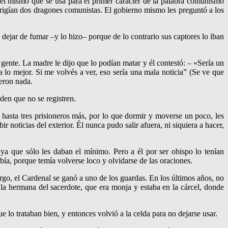
el mismo que se usa para el primer carácter de la palabra comunismo
irigían dos dragones comunistas. El gobierno mismo les preguntó a los
dejar de fumar –y lo hizo– porque de lo contrario sus captores lo iban
u gente. La madre le dijo que lo podían matar y él contestó: – «Sería un
 lo mejor. Si me volvés a ver, eso sería una mala noticia” (Se ve que
jeron nada.
den que no se registren.
, hasta tres prisioneros más, por lo que dormir y moverse un poco, les
r noticias del exterior. Él nunca pudo salir afuera, ni siquiera a hacer,
, ya que sólo les daban el mínimo. Pero a él por ser obispo lo tenían
ía, porque temía volverse loco y olvidarse de las oraciones.
rgo, el Cardenal se ganó a uno de los guardas. En los últimos años, no
 la hermana del sacerdote, que era monja y estaba en la cárcel, donde
 lo trataban bien, y entonces volvió a la celda para no dejarse usar.