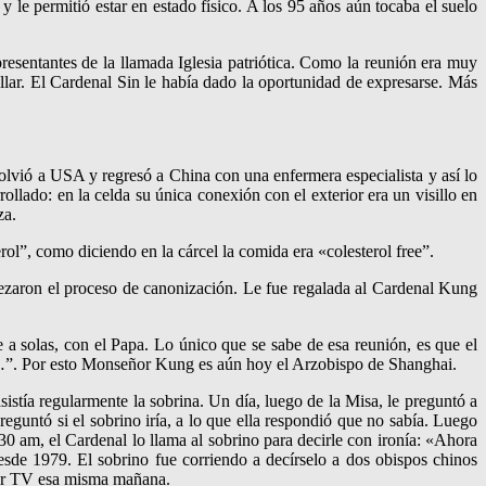
y le permitió estar en estado físico. A los 95 años aún tocaba el suelo
presentantes de la llamada Iglesia patriótica. Como la reunión era muy
llar. El Cardenal Sin le había dado la oportunidad de expresarse. Más
olvió a USA y regresó a China con una enfermera especialista y así lo
lado: en la celda su única conexión con el exterior era un visillo en
za.
ol”, como diciendo en la cárcel la comida era «colesterol free”.
ezaron el proceso de canonización. Le fue regalada al Cardenal Kung
a solas, con el Papa. Lo único que se sabe de esa reunión, es que el
ro…”. Por esto Monseñor Kung es aún hoy el Arzobispo de Shanghai.
asistía regularmente la sobrina. Un día, luego de la Misa, le preguntó a
preguntó si el sobrino iría, a lo que ella respondió que no sabía. Luego
:30 am, el Cardenal lo llama al sobrino para decirle con ironía: «Ahora
esde 1979. El sobrino fue corriendo a decírselo a dos obispos chinos
a por TV esa misma mañana.