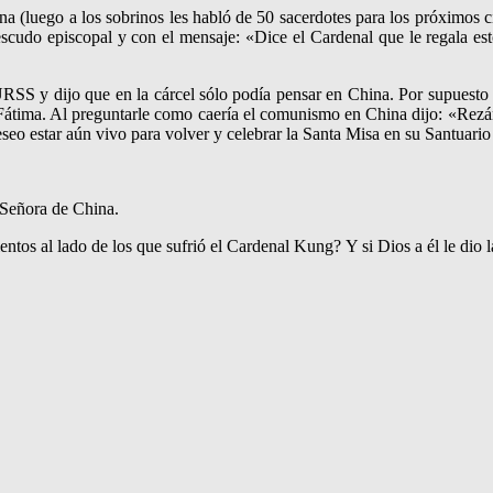
 (luego a los sobrinos les habló de 50 sacerdotes para los próximos cin
 escudo episcopal y con el mensaje: «Dice el Cardenal que le regala 
URSS y dijo que en la cárcel sólo podía pensar en China. Por supuesto 
 Fátima. Al preguntarle como caería el comunismo en China dijo: «Rezán
eo estar aún vivo para volver y celebrar la Santa Misa en su Santuari
a Señora de China.
tos al lado de los que sufrió el Cardenal Kung? Y si Dios a él le dio la