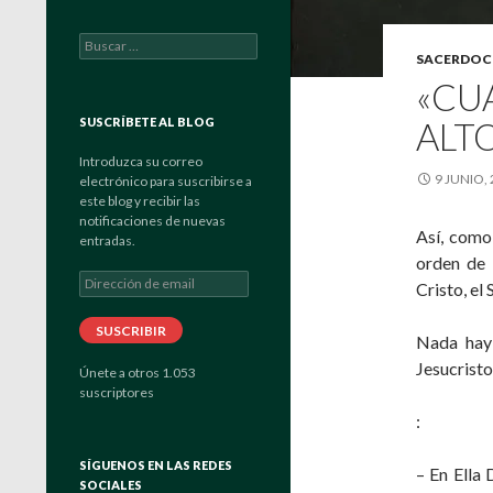
Buscar:
SACERDOC
«CU
SUSCRÍBETE AL BLOG
ALT
Introduzca su correo
9 JUNIO,
electrónico para suscribirse a
este blog y recibir las
notificaciones de nuevas
Así, como 
entradas.
orden de 
Dirección
Cristo, el 
de
email
SUSCRIBIR
Nada hay 
Jesucristo
Únete a otros 1.053
suscriptores
:
SÍGUENOS EN LAS REDES
– En Ella 
SOCIALES