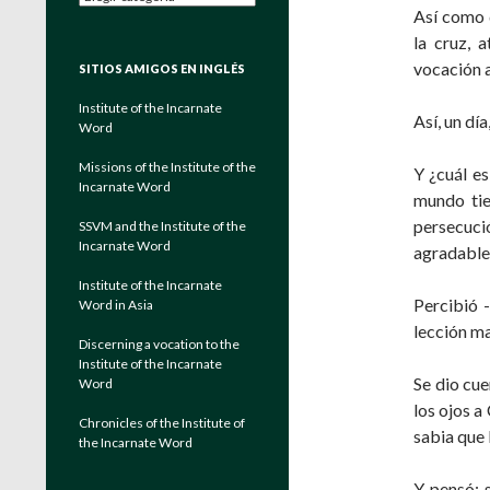
Así como d
la cruz, 
vocación a
SITIOS AMIGOS EN INGLÉS
Institute of the Incarnate
Así, un dí
Word
Missions of the Institute of the
Y ¿cuál es
Incarnate Word
mundo tie
persecuci
SSVM and the Institute of the
Incarnate Word
agradable,
Institute of the Incarnate
Percibió -
Word in Asia
lección ma
Discerning a vocation to the
Institute of the Incarnate
Se dio cue
Word
los ojos a
Chronicles of the Institute of
sabia que 
the Incarnate Word
Y pensó: 