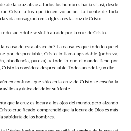
esde la cruz atrae a todos los hombres hacia sí, así, desde
atrae Cristo a los que tienen vocación. La fuente de toda
 la vida consagrada en la Iglesia es la cruz de Cristo.
a, todo sacerdote se sintió atraído por la cruz de Cristo.
 la causa de esta atracción? La causa es que todo lo que el
ne por despreciable, Cristo lo llama agradable (pobreza,
ón, obediencia, pureza), y todo lo que el mundo tiene por
 Cristo lo considera despreciable. Todo sacerdote, un día:
aún en confuso- que sólo en la cruz de Cristo se enseña la
ravillosa y única del dolor sufriente.
nta que la cruz es locura a los ojos del mundo, pero alzando
 Cristo crucificado, comprendió que la locura de Dios es más
la sabiduría de los hombres.
si el Verbo hecho carne me enseñó el camino de la cruz:
si