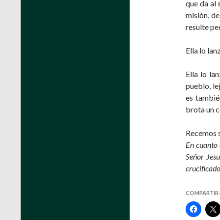
que da al 
misión, de
resulte pe
Ella lo la
Ella lo la
pueblo, le
es tambié
brota un c
Recemos s
En cuanto 
Señor Jesu
crucificad
COMPARTIR 