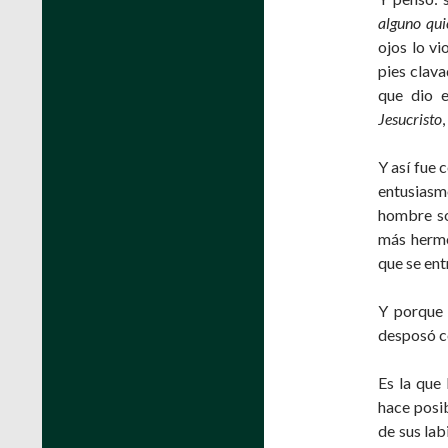
alguno qu
ojos lo v
pies clava
que dio e
Jesucristo
,
Y así fue 
entusiasmó
hombre sob
más hermo
que se ent
Y porque 
desposó co
Es la que 
hace posib
de sus labi