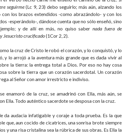
iere seguirme
(Lc 9, 23) debo seguirlo; más aún, alzando los
io con los brazos extendidos -como abrazándolo- y con los
dos -esperándolo-, dándose cuenta que no sólo enseñó, sino
jemplo; y de allí en más, no quiso saber
nada fuera de
y Jesucristo crucificado
(1Cor 2, 2).
como la cruz de Cristo le robó el corazón, y lo conquistó, y lo
, y lo arrojó a la aventura más grande que es dada vivir al
re la tierra: la entrega total a Dios. Por eso no hay cosa
sa sobre la tierra que un corazón sacerdotal. Un corazón
rega al Señor con amor irrestricto e indiviso.
se enamoró de la cruz, se amadrinó con Ella, más aún, se
n Ella. Todo auténtico sacerdote se desposa con la cruz.
le da audacia infatigable y coraje a toda prueba. Es la que
le que, aun cocido de cicatrices, una sonrisa brote siempre
os y una risa cristalina sea la rúbrica de sus obras. Es Ella la