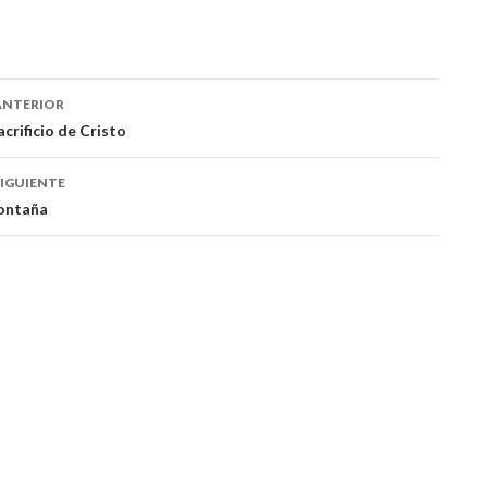
ación
ANTERIOR
acrificio de Cristo
das
IGUIENTE
ontaña