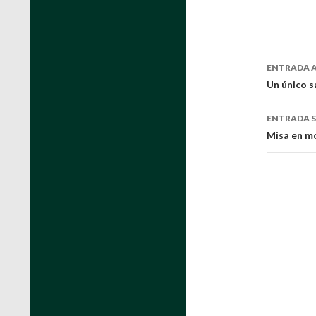
Naveg
ENTRADA 
de
Un único s
entra
ENTRADA S
Misa en m