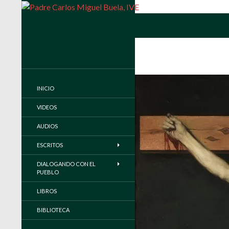
Buscar
Padre Carlos Miguel Buela, IVE
Página oficial del Padre Carlos
Buela, IVE
INICIO
VIDEOS
AUDIOS
ESCRITOS
DIALOGANDO CON EL
PUEBLO
LIBROS
BIBLIOTECA