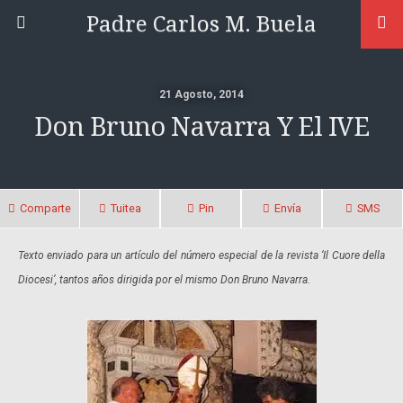
Padre Carlos M. Buela
21 Agosto, 2014
Don Bruno Navarra Y El IVE
Comparte
Tuitea
Pin
Envía
SMS
Texto enviado para un artículo
del número especial de la revista
‘Il Cuore della
Diocesi’, tantos años
dirigida por el mismo
Don Bruno Navarra.