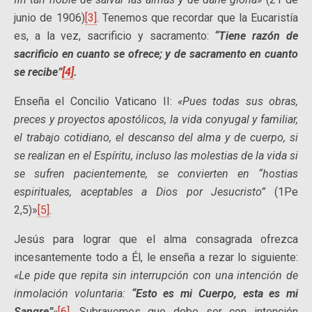
junio de 1906)
[3]
. Tenemos que recordar que la Eucaristía
es, a la vez, sacrificio y sacramento:
“Tiene razón de
sacrificio en cuanto se ofrece; y de sacramento en cuanto
se recibe”
[4]
.
Enseña el Concilio Vaticano II:
«Pues todas sus obras,
preces y proyectos apostólicos, la vida conyugal y familiar,
el trabajo cotidiano, el descanso del alma y de cuerpo, si
se realizan en el Espíritu, incluso las molestias de la vida si
se sufren pacientemente, se convierten en “hostias
espirituales, aceptables a Dios por Jesucristo”
(1Pe
2,5)»
[5]
.
Jesús para lograr que el alma consagrada ofrezca
incesantemente todo a Él, le enseña a rezar lo siguiente:
«Le pide que repita sin interrupción con una intención de
inmolación voluntaria:
“Esto es mi Cuerpo, esta es mi
Sangre”
»
[6]
. Subrayemos que debe ser con intención