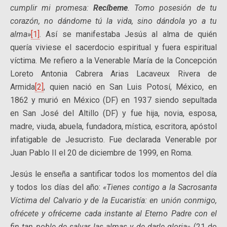
cumplir mi promesa:
Recíbeme
. Tomo posesión de tu
corazón, no dándome tú la vida, sino dándola yo a tu
alma»
[1]
. Así se manifestaba Jesús al alma de quién
quería viviese el sacerdocio espiritual y fuera espiritual
víctima. Me refiero a la Venerable María de la Concepción
Loreto Antonia Cabrera Arias Lacaveux Rivera de
Armida
[2]
, quien nació en San Luis Potosí, México, en
1862 y murió en México (DF) en 1937 siendo sepultada
en San José del Altillo (DF) y fue hija, novia, esposa,
madre, viuda, abuela, fundadora, mística, escritora, apóstol
infatigable de Jesucristo. Fue declarada Venerable por
Juan Pablo II el 20 de diciembre de 1999, en Roma.
Jesús le enseña a santificar todos los momentos del día
y todos los días del año:
«Tienes contigo a la Sacrosanta
Víctima del Calvario y de la Eucaristía: en unión conmigo,
ofrécete y ofréceme cada instante al Eterno Padre con el
fin tan noble de salvar las almas y de darle gloria»
(21 de