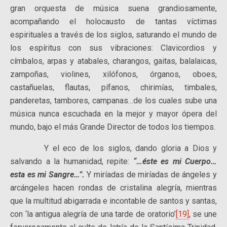
gran orquesta de música suena grandiosamente,
acompañando el holocausto de tantas víctimas
espirituales a través de los siglos, saturando el mundo de
los espíritus con sus vibraciones: Clavicordios y
címbalos, arpas y atabales, charangos, gaitas, balalaicas,
zampoñas, violines, xilófonos, órganos, oboes,
castañuelas, flautas, pífanos, chirimías, timbales,
panderetas, tambores, campanas…de los cuales sube una
música nunca escuchada en la mejor y mayor ópera del
mundo, bajo el más Grande Director de todos los tiempos.
Y el eco de los siglos, dando gloria a Dios y
salvando a la humanidad, repite:
“…éste es mi Cuerpo…
esta es mi Sangre…”.
Y miríadas de miríadas de ángeles y
arcángeles hacen rondas de cristalina alegría, mientras
que la multitud abigarrada e incontable de santos y santas,
con ‘la antigua alegría de una tarde de oratorio’
[19]
, se une