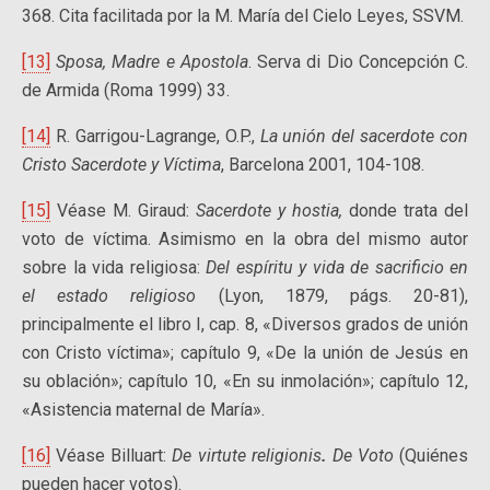
368. Cita facilitada por la M. María del Cielo Leyes, SSVM.
[13]
Sposa, Madre e Apostola
. Serva di Dio Concepción C.
de Armida (Roma 1999) 33.
[14]
R. Garrigou-Lagrange, O.P.,
La unión del sacerdote con
Cristo Sacerdote y Víctima
, Barcelona 2001, 104-108.
[15]
Véase M. Giraud:
Sacerdote y hostia,
donde trata del
voto de víctima. Asimismo en la obra del mismo autor
sobre la vida religiosa:
Del espíritu y vida de sacrificio en
el estado religioso
(Lyon, 1879, págs. 20-81),
principalmente el libro I, cap. 8, «Diversos gra­dos de unión
con Cristo víctima»; capítulo 9, «De la unión de Jesús en
su oblación»; capítulo 10, «En su inmolación»; capítulo 12,
«Asistencia maternal de María».
[16]
Véase Billuart:
De virtute religionis
.
De Voto
(Quiénes
pueden hacer votos).