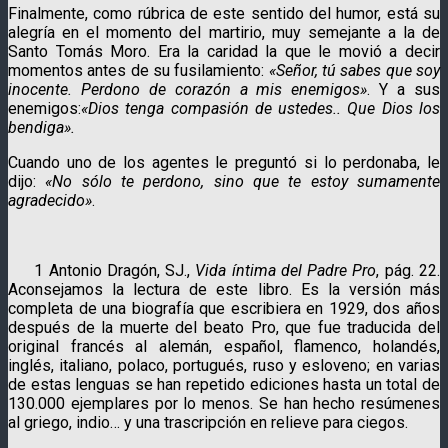
Finalmente, como rúbrica de este sentido del humor, está su
alegría en el momento del martirio, muy semejante a la de
Santo Tomás Moro. Era la caridad la que le movió a decir
momentos antes de su fusilamiento:
«Señor, tú sabes que soy
inocente. Perdono de corazón a mis enemigos»
. Y a sus
enemigos:
«Dios tenga compasión de ustedes.. Que Dios los
bendiga».
Cuando uno de los agentes le preguntó si lo perdonaba, le
dijo:
«No sólo te perdono, sino que te estoy sumamente
agradecido»
.
1 Antonio Dragón, SJ.,
Vida íntima del Padre Pro
, pág. 22.
Aconsejamos la lectura de este libro. Es la versión más
completa de una biografía que escribiera en 1929, dos años
después de la muerte del beato Pro, que fue traducida del
original francés al alemán, español, flamenco, holandés,
inglés, italiano, polaco, portugués, ruso y esloveno; en varias
de estas lenguas se han repetido ediciones hasta un total de
130.000 ejemplares por lo menos. Se han hecho resúmenes
al griego, indio… y una trascripción en relieve para ciegos.