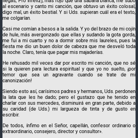
llegas, Pro infeliz), más rojo que una sábana blanca, me subo
al escenario y canto mi canción, que obtuvo un éxito colosal,
digo mal, un éxito bestial. Y si Uds. supieran cuál era el texto,
me colgarían.
Casi me comían a besos a la salida. Y yo del brazo de mi cojín
de hule, más avergonzado que ellas y sudando la gota gorda,
me fui a mi cuarto y no a dormir sobre mis laureles, pues la
fiesta me dio un buen dolor de cabeza que me desveló toda
la noche. Claro, tenía que pagar mis majaderías.
He rehusado mil veces dar por escrito mi canción, que no sé
si la quieren para lectura espiritual y que yo no suelto, ¡por
temor que sea un agravante cuando se trate de mi
canonización!
Siendo esto así, carísimos padres y hermanos, Uds. perdonen
la lata que les he dado; pero el gustazo que he tenido en
charlar con sus mercedes, disminuirá en gran parte, debido a
su caridad (de Uds.) mi largueza de tinta y de gusto en
escribir.
De todos, ínfimo en el Señor, capellán, confesor ordinario o
extraordinario, consejero, director y consultor».