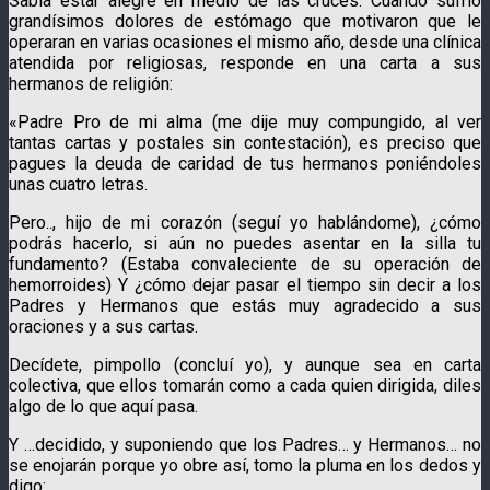
Sabía estar alegre en medio de las cruces. Cuando sufrió
grandísimos dolores de estómago que motivaron que le
operaran en varias ocasiones el mismo año, desde una clínica
atendida por religiosas, responde en una carta a sus
hermanos de religión:
«Padre Pro de mi alma (me dije muy compungido, al ver
tantas cartas y postales sin contestación), es preciso que
pagues la deuda de caridad de tus hermanos poniéndoles
unas cuatro letras.
Pero.., hijo de mi corazón (seguí yo hablándome), ¿cómo
podrás hacerlo, si aún no puedes asentar en la silla tu
fundamento? (Estaba convaleciente de su operación de
hemorroides) Y ¿cómo dejar pasar el tiempo sin decir a los
Padres y Hermanos que estás muy agradecido a sus
oraciones y a sus cartas.
Decídete, pimpollo (concluí yo), y aunque sea en carta
colectiva, que ellos tomarán como a cada quien dirigida, diles
algo de lo que aquí pasa.
Y …decidido, y suponiendo que los Padres… y Hermanos… no
se enojarán porque yo obre así, tomo la pluma en los dedos y
digo: