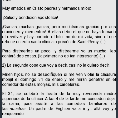
Muy amados en Cristo padres y hermanos míos:
¡Salud y bendición apostólica!
¡Gracias, muchas gracias, pero muchísimas gracias por sus
oraciones y mementos! A ellas debo el que no haya tomado
el revólver y hay cortado el hilo.. no de mi vida, sino el que
retiene en esta santa clínica o prisión de Saint-Remy. (…)
Para distraerlos un poco -y distraerme yo un mucho- les
contará dos cosas. (la primera no es tan interesante) (…)
2) La segunda cosa que voy a decir, casi no la quiero decir.
Miren hijos, no se desedifiquen si me ven violar la clausura
monjil el domingo 31 de enero y me miran penetrar en el
comedor de estas monjas, mis carceleras.
El 31, se celebró la fiesta de la muy reverenda madre
superiora de la clínica. A las 4 de la tarde me conceden dejar
la cama, para asistir a las comedias familiares de
las
nuestras.
Un padre de Enghien va a ir y… allá voy yo
renqueando.