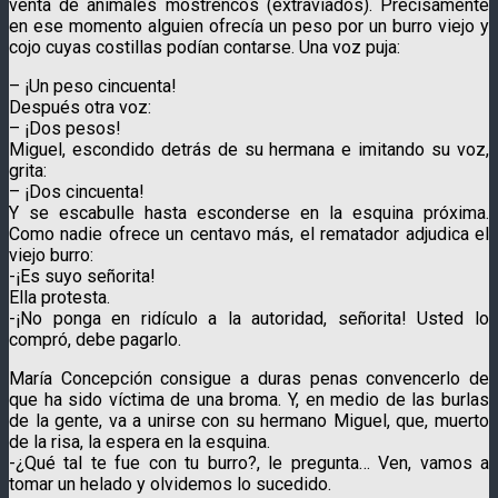
venta de animales mostrencos (extraviados). Precisamente
en ese momento alguien ofrecía un peso por un burro viejo y
cojo cuyas costillas podían contarse. Una voz puja:
– ¡Un peso cincuenta!
Después otra voz:
– ¡Dos pesos!
Miguel, escondido detrás de su hermana e imitando su voz,
grita:
– ¡Dos cincuenta!
Y se escabulle hasta esconderse en la esquina próxima.
Como nadie ofrece un centavo más, el rematador adjudica el
viejo burro:
-¡Es suyo señorita!
Ella protesta.
-¡No ponga en ridículo a la autoridad, señorita! Usted lo
compró, debe pagarlo.
María Concepción consigue a duras penas convencerlo de
que ha sido víctima de una broma. Y, en medio de las burlas
de la gente, va a unirse con su hermano Miguel, que, muerto
de la risa, la espera en la esquina.
-¿Qué tal te fue con tu burro?, le pregunta… Ven, vamos a
tomar un helado y olvidemos lo sucedido.