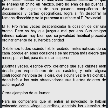
le enseñó un chino en México, pero no eran de las buenas…
Ayudado de algunos de sus pícaros compañeros, de
diccionarios y cartas geográficas, logra al fin descifrar la
famosa dirección y se la presenta triunfante al P. Provincial.
El H. Pro raras veces desperdiciaba la ocasión de dar una
broma. Pero no hay que juzgarle mal por eso. Sus amigos
íntimos sabían muy bien que su jovialidad habitual procedía
ordinariamente de su heroica caridad.
Sabíamos todos cuándo había recibido malas noticias de su
casa, porque en esas ocasiones se mostraba más alegre que
nunca, por virtud, para disimular su pena.
¡Cuántas veces, escribe otro, creíamos que sus chistes eran
desahogos espontáneos de su carácter, y sólo alguna
contracción nerviosa de la cara, que alguna vez le traicionaba,
descubría a los más observadores sus fuertes dolores de
estómago!»2
Otros ejemplos de su humor:
Para un compañero que al entrar al noviciado le habían
colocado como «ángel guardián», escribió las «letanías de