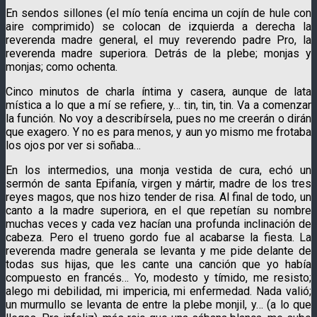
En sendos sillones (el mío tenía encima un cojín de hule con
aire comprimido) se colocan de izquierda a derecha la
reverenda madre general, el muy reverendo padre Pro, la
reverenda madre superiora. Detrás de la plebe; monjas y
monjas; como ochenta.
Cinco minutos de charla íntima y casera, aunque de lata
mística a lo que a mí se refiere, y… tin, tin, tin. Va a comenzar
la función. No voy a describírsela, pues no me creerán o dirán
que exagero. Y no es para menos, y aun yo mismo me frotaba
los ojos por ver si soñaba…
En los intermedios, una monja vestida de cura, echó un
sermón de santa Epifanía, virgen y mártir, madre de los tres
reyes magos, que nos hizo tender de risa. Al final de todo, un
canto a la madre superiora, en el que repetían su nombre
muchas veces y cada vez hacían una profunda inclinación de
cabeza. Pero el trueno gordo fue al acabarse la fiesta. La
reverenda madre generala se levanta y me pide delante de
todas sus hijas, que les cante una canción que yo había
compuesto en francés… Yo, modesto y tímido, me resisto;
alego mi debilidad, mi impericia, mi enfermedad. Nada valió;
un murmullo se levanta de entre la plebe monjil, y… (a lo que