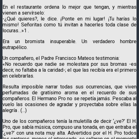
En el restaurante ordena lo mejor que tengan, y mientras
vienen a servírselo:
-¿Qué quieres?, le dice. ¡Ponte en mi lugar! ¡Tu harías lo
mismo! Señoritas como tú invitan a hacerles toda clase de
locuras…»1 .
Era un bromista insuperable. Un verdadero hombre
eutrapélico.
Un compañero, el Padre Francisco Mateos testimonia:
«No recuerdo que nadie se molestara por sus bromas -es
decir, no faltaba a la caridad-; el que las recibía era el primero
en celebrarlas.
Resulta imposible narrar todas sus ocurrencias, que viven
perfumadas de gratísimo aroma en el recuerdo de sus
compañeros. El Hermano Pro no se repetía jamás. Pescaba al
vuelo las ocasiones de agradar y proyectaba sobre ellas la
alegría . (…)
Uno de los compañeros tenía la muletilla de decir ‘¿ve?’ El H.
Pro, que sabía música, compuso una tonada, en que entraba el
‘¿ve?’ con una nota muy alta. Advertidos por el H. Pro todos
los cantores, menos el interesado, se callaron en el momento