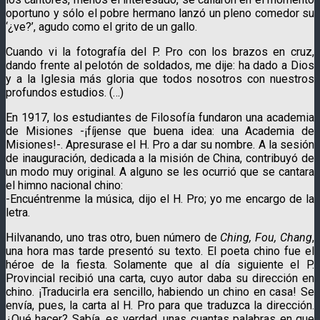
oportuno y sólo el pobre hermano lanzó un pleno comedor su
‘¿ve?’, agudo como el grito de un gallo.
Cuando vi la fotografía del P. Pro con los brazos en cruz,
dando frente al pelotón de soldados, me dije: ha dado a Dios
y a la Iglesia más gloria que todos nosotros con nuestros
profundos estudios. (…)
En 1917, los estudiantes de Filosofía fundaron una academia
de Misiones -¡fíjense que buena idea: una Academia de
Misiones!-. Apresurase el H. Pro a dar su nombre. A la sesión
de inauguración, dedicada a la misión de China, contribuyó de
un modo muy original. A alguno se les ocurrió que se cantara
el himno nacional chino:
-Encuéntrenme la música, dijo el H. Pro; yo me encargo de la
letra.
Hilvanando, uno tras otro, buen número de
Ching, Fou, Chang
,
una hora mas tarde presentó su texto. El poeta chino fue el
héroe de la fiesta. Solamente que al día siguiente el P.
Provincial recibió una carta, cuyo autor daba su dirección en
chino. ¡Traducirla era sencillo, habiendo un chino en casa! Se
envía, pues, la carta al H. Pro para que traduzca la dirección.
¿Qué hacer? Sabía, es verdad, unas cuantas palabras en que