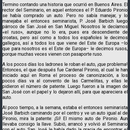
Termino contando una historia que ocurrió en Buenos Aires. El
rector del Seminario, en aquel entonces el P. Eduardo Pironio
se había comprado un auto. Pero no sabía manejar, y lo
manejaba el entonces seminarista, P. José Barbich luego
párroco de San José en San Miguel. Nosotros le decíamos
«el ruso», aunque no lo era, pues era descendiente de
croatas, pero así como a todos los españoles le decimos
gallegos, así a todos los que viene del Este de Europa –lo
que para nosotros es el Este de Europa– le decimos rusos,
porque muchas veces vienen con pasaporte ruso.
A los pocos días los ladrones le roban el auto, ¡que problema!
Entonces, el que después fue Cardenal Pironio, al cual le han
iniciado aquí en Roma el proceso de canonización, a los
pocos días va al convento de las Carmelitas, y ellas le
pidieron el número de patente. Luego fueron a la imagen de
San José con el papel y lo dejaron allí, para que apareciera el
auto.
Al poco tiempo, a la semana, estaba el entonces seminarista
José Barbich caminando por el centro y ve un auto igual al de
Pironio, mira la patente: ¡Sí! El mismo auto de Pironio. Aun
llevaba consigo la llave. Subió, arrancó y volvió al Seminario
con el auto. San José le había dado la gracia de encontrar el