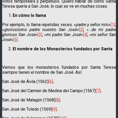
votos temporales y perpetuos. Quiero hablar de cómo Santa
Teresa quería a San José, lo cual se ve en muchas cosas.
En cómo lo llama
Por ejemplo, lo llama repetidas veces: «
padre y señor mío
»
[1]
,
«
gloriosísimo padre nuestro San José
»
[2]
, «…
de mi padre
glorioso San José
»
[3]
, «
mi padre San José
»
[4]
, «
mi señor San
José
»
[5]
.
El nombre de los Monasterios fundados por Santa
Vemos que los monasterios fundados por Santa Teresa
siempre tienen el nombre de San José. Así:
San José de Ávila (1562)
[6]
;
San José del Carmen de Medina del Campo (1567)
[7]
;
San José de Malagón (1568)
[8]
;
San José de Toledo (1569)
[9]
;