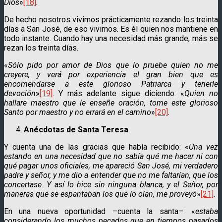
Dios
»
[18]
.
De hecho nosotros vivimos prácticamente rezando los treinta
días a San José, de eso vivimos. Es él quien nos mantiene en
todo instante. Cuando hay una necesidad más grande, más se
rezan los treinta días.
«
Sólo pido por amor de Dios que lo pruebe quien no me
creyere, y verá por experiencia el gran bien que es
encomendarse a este glorioso Patriarca y tenerle
devoción
»
[19]
. Y más adelante sigue diciendo: «
Quien no
hallare maestro que le enseñe oración, tome este glorioso
Santo por maestro y no errará en el camino
»
[20]
.
Anécdotas de Santa Teresa
Y cuenta una de las gracias que había recibido: «
Una vez
estando en una necesidad que no sabía qué me hacer ni con
qué pagar unos oficiales, me apareció San José, mi verdadero
padre y señor, y me dio a entender que no me faltarían, que los
concertase. Y así lo hice sin ninguna blanca, y el Señor, por
maneras que se espantaban los que lo oían, me proveyó
»
[21]
.
En una nueva oportunidad –cuenta la santa–: «
estaba
considerando los muchos pecados que en tiempos pasados