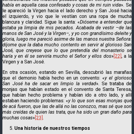
había en aquella casa confesado y cosas de mi ruin vida
»
.
Se
le apareció la Virgen hacia el lado derecho y San José hacia
el izquierdo, y vio que le vestían con una ropa de mucha
blancura y claridad. Sigue la santa: «
Dióseme a entender que
estaba ya limpia de mis pecados. Acabada de vestir –de las
manos de San José y la Virgen–, y yo con grandísimo deleite y
gloria, luego me pareció asirme de las manos nuestra Señora:
díjome que la daba mucho contento en servir al glorioso San
José, que creyese que lo que pretendía del monasterio se
haría y en él se serviría mucho el Señor y ellos dos
»
[22]
, a la
Virgen y a San José.
En otra ocasión, estando en Sevilla, descubrió las marañas
que el demonio había hecho en un convento: «
y el glorioso
San José ha de sacar en limpio la verdad
». Se trataba de
monjas que habían estado en el convento de Santa Teresa,
que habían hecho problema y habían ido a otro lado, y allí
estaban haciendo problemas: «
y lo que son esas monjas que
de acá fueron, que las de allá no las conozco, mas sé que son
más creídas de quien las trata, que ha sido un gran daño para
muchas cosas
»
[23]
.
Una historia de nuestros tiempos