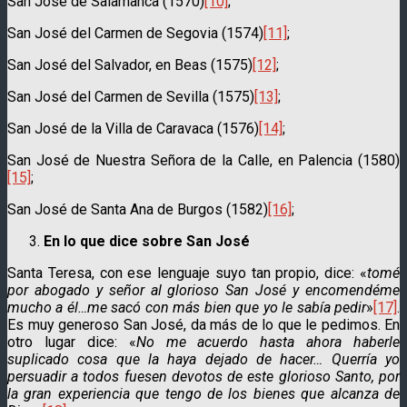
San José de Salamanca (1570)
[10]
;
San José del Carmen de Segovia (1574)
[11]
;
San José del Salvador, en Beas (1575)
[12]
;
San José del Carmen de Sevilla (1575)
[13]
;
San José de la Villa de Caravaca (1576)
[14]
;
San José de Nuestra Señora de la Calle, en Palencia (1580)
[15]
;
San José de Santa Ana de Burgos (1582)
[16]
;
En lo que dice sobre San José
Santa Teresa, con ese lenguaje suyo tan propio, dice: «
tomé
por abogado y señor al glorioso San José y encomendéme
mucho a él…me sacó con más bien que yo le sabía pedir
»
[17]
.
Es muy generoso San José, da más de lo que le pedimos. En
otro lugar dice: «
No me acuerdo hasta ahora haberle
suplicado cosa que la haya dejado de hacer… Querría yo
persuadir a todos fuesen devotos de este glorioso Santo, por
la gran experiencia que tengo de los bienes que alcanza de