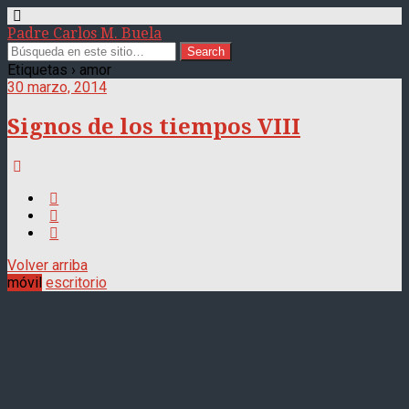
Padre Carlos M. Buela
Etiquetas › amor
30 marzo, 2014
Signos de los tiempos VIII
Volver arriba
móvil
escritorio