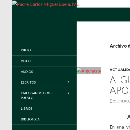
Buscar
Padre Carlos Miguel Buela, IVE
Página oficial del Padre Carlos
Buela, IVE
Archivo d
INICIO
VIDEOS
ACTUALID
AUDIOS
ALG
ESCRITOS
APO
DIALOGANDO CON EL
PUEBLO
21 ENERO,
LIBROS
A
BIBLIOTECA
En una vi