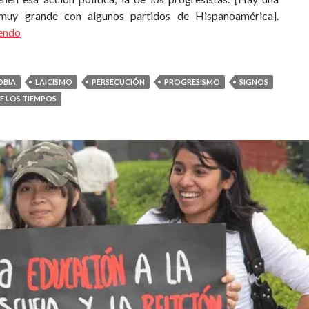
 muy grande con algunos partidos de Hispanoamérica].
yendo
OBIA
LAICISMO
PERSECUCIÓN
PROGRESISMO
SIGNOS
E LOS TIEMPOS