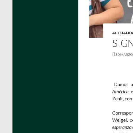
ACTUALID
SIGN
30 MARZO
Damos a 
América, e
Zenit, con
Correspon
Weigel, c
esperanza