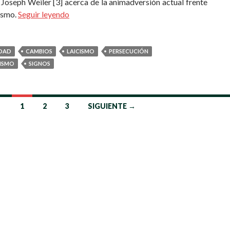
 Joseph Weiler [3] acerca de la animadversión actual frente
nismo.
Seguir leyendo
DAD
CAMBIOS
LAICISMO
PERSECUCIÓN
ISMO
SIGNOS
1
2
3
SIGUIENTE →