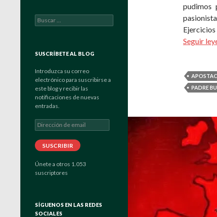
pudimos p
pasionista
Buscar:
Ejercicio
Seguir le
SUSCRÍBETE AL BLOG
Introduzca su correo
APOSTAC
electrónico para suscribirse a
PADRE B
este blog y recibir las
notificaciones de nuevas
entradas.
Dirección
de
email
SUSCRIBIR
Únete a otros 1.053
suscriptores
SÍGUENOS EN LAS REDES
SOCIALES