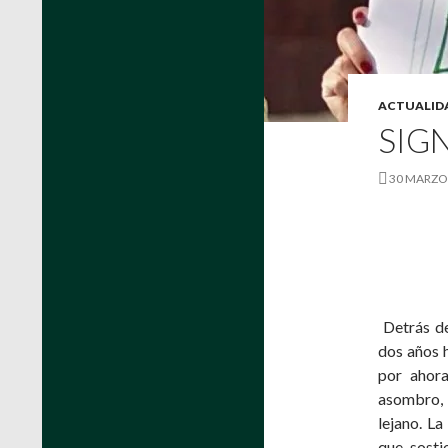
ACTUALID
SIGN
30 MARZO
Detrás de
dos años h
por ahora
asombro, 
lejano. La
que sosti