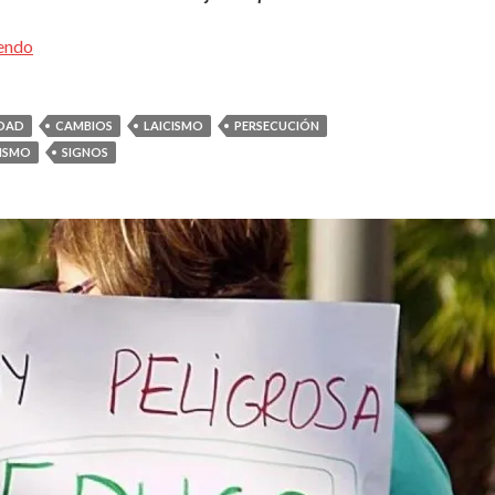
yendo
DAD
CAMBIOS
LAICISMO
PERSECUCIÓN
ISMO
SIGNOS