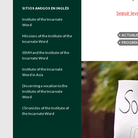
SITIOS AMIGOS EN INGLÉS
Seguir le
Institute of the Incarnate
Word
ACTUALI
Missions of the Institute of the
Incarnate Word
PROGRES
SSVM and the Institute of the
Incarnate Word
Institute of the Incarnate
Word in Asia
Discerning a vocation to the
Institute of the Incarnate
Word
Chronicles of the Institute of
the Incarnate Word