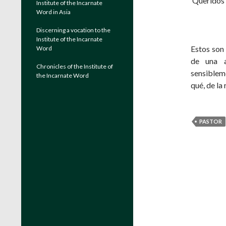
Queridos 
Institute of the Incarnate
Word in Asia
Discerning a vocation to the
Institute of the Incarnate
Estos son
Word
de una a
Chronicles of the Institute of
sensiblem
the Incarnate Word
qué, de la
PASTOR