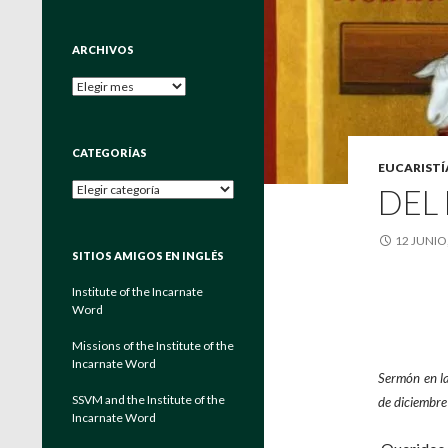
ARCHIVOS
Archivos
CATEGORÍAS
EUCARISTÍ
Categorías
DEL
12 JUNIO
SITIOS AMIGOS EN INGLÉS
Institute of the Incarnate
Word
Missions of the Institute of the
Incarnate Word
Sermón en la
SSVM and the Institute of the
de diciembr
Incarnate Word