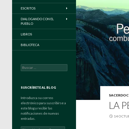
ESCRITOS
DIALOGANDO CON EL
PUEBLO
LIBROS
BIBLIOTECA
Buscar:
SUSCRÍBETE AL BLOG
SACERDOC
Introduzca su correo
LA 
electrónico para suscribirse a
este blog y recibir las
notificaciones de nuevas
14 OCTUB
entradas.
Dirección