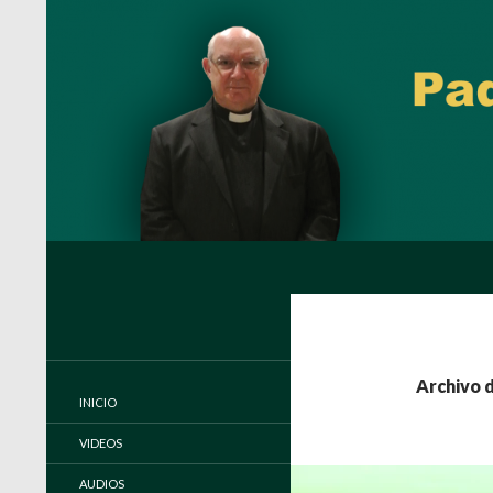
Buscar
Padre Carlos Miguel Buela, IVE
Página oficial del Padre Carlos
Buela, IVE
Archivo d
INICIO
VIDEOS
AUDIOS