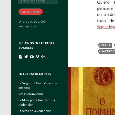
Quiero 
de
permanent
email
SUSCRIBIR
dentro del
trata de
Únete a otros 1.053
suscriptores
Seguir le
SÍGUENOS EN LAS REDES
BUELA
SOCIALES
SACERDO
Ver
Ver
Ver
Ver
Ver
perfil
perfil
perfil
perfil
perfil
de
de
de
de
de
padrebuela
Verbo_Encarnado
UC4EayOVcE8_Eya6keuGFrAg
channels/840557
103464204175546131222
en
en
en
en
en
ENTRADAS RECIENTES
Facebook
Twitter
YouTube
Vimeo
Google+
La Virgen de Guadalupe – La
imagen I
Rosas en invierno
La Misa, perpetuación de la
Redención
Efectos de la Redención