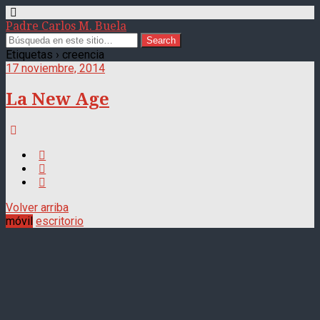
Padre Carlos M. Buela
Etiquetas › creencia
17 noviembre, 2014
La New Age
Volver arriba
móvil
escritorio