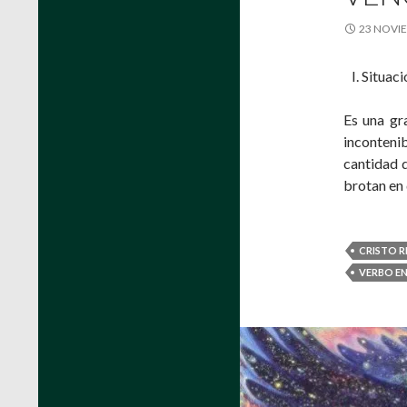
23 NOVIE
Situaci
Es una gr
incontenib
cantidad d
brotan en 
CRISTO R
VERBO E