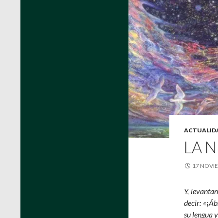
ACTUALID
LA 
17 NOVIE
Y, levantan
decir: «¡Áb
su lengua 