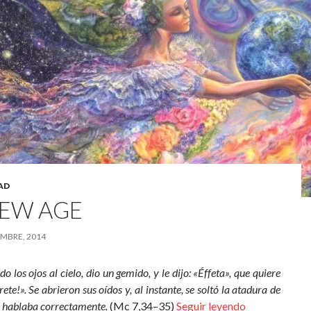
AD
NEW AGE
MBRE, 2014
do los ojos al cielo, dio un gemido, y le dijo: «Éffeta», que quiere
rete!». Se abrieron sus oídos y, al instante, se soltó la atadura de
y hablaba correctamente.
(Mc 7,34–35)
Seguir leyendo