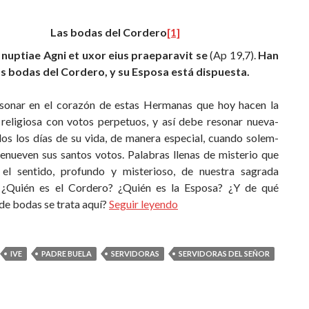
Las bodas del Cordero
[1]
nuptiae Agni et uxor eius praeparavit se
(Ap 19,7).
Han
as bodas del Cordero, y su Esposa está dispuesta.
sonar en el corazón de estas Hermanas que hoy hacen la
 religiosa con votos perpetuos, y así debe resonar nueva­
os los días de su vida, de manera especial, cuando solem­
enueven sus santos votos. Palabras llenas de misterio que
el sentido, profundo y misterioso, de nuestra sagrada
 ¿Quién es el Cordero? ¿Quién es la Esposa? ¿Y de qué
de bodas se trata aquí?
Seguir leyendo
IVE
PADRE BUELA
SERVIDORAS
SERVIDORAS DEL SEÑOR