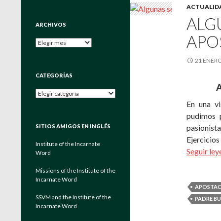
ACTUALID
ALG
ARCHIVOS
APO
Archivos
21 ENERO
CATEGORÍAS
A
Categorías
En una vi
pudimos p
pasionista
SITIOS AMIGOS EN INGLÉS
Ejercicio
Institute of the Incarnate
Seguir le
Word
Missions of the Institute of the
Incarnate Word
APOSTAC
SSVM and the Institute of the
PADRE B
Incarnate Word