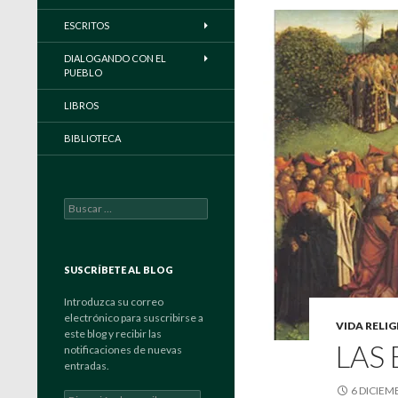
ESCRITOS
DIALOGANDO CON EL
PUEBLO
LIBROS
BIBLIOTECA
Buscar:
SUSCRÍBETE AL BLOG
Introduzca su correo
electrónico para suscribirse a
VIDA RELI
este blog y recibir las
LAS
notificaciones de nuevas
entradas.
6 DICIEM
Dirección