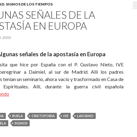
AD
,
SIGNOS DE LOS TIEMPOS
UNAS SEÑALES DE LA
STASÍA EN EUROPA
, 2015
lgunas señales de la apostasía en Europa
sita que hice por España con el P. Gustavo Nieto, IVE
eregrinar a Daimiel, al sur de Madrid. Allí los padres
s tenían un seminario, ahora vacío y trasformado en Casa de
s Espirituales. Allí, durante la guerra civil española
yendo
IA
BUELA
CRISTOFOBIA
IVE
LAICISMO
UELA
SIGNOS