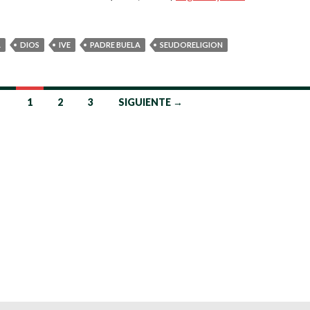
A
DIOS
IVE
PADRE BUELA
SEUDORELIGION
1
2
3
SIGUIENTE →