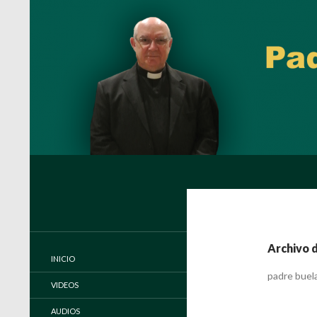
Buscar
Padre Carlos Miguel Buela, IVE
Página oficial del Padre Carlos
Buela, IVE
Archivo d
INICIO
padre buel
VIDEOS
AUDIOS