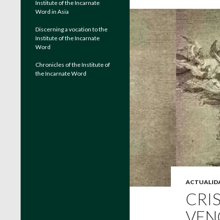
Institute of the Incarnate
Word in Asia
Discerning a vocation to the
Institute of the Incarnate
Word
Chronicles of the Institute of
the Incarnate Word
ACTUALID
CRIS
VEN