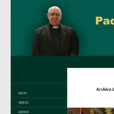
Buscar
Padre Carlos Miguel Buela, IVE
Página oficial del Padre Carlos
Buela, IVE
Archivo d
INICIO
VIDEOS
AUDIOS