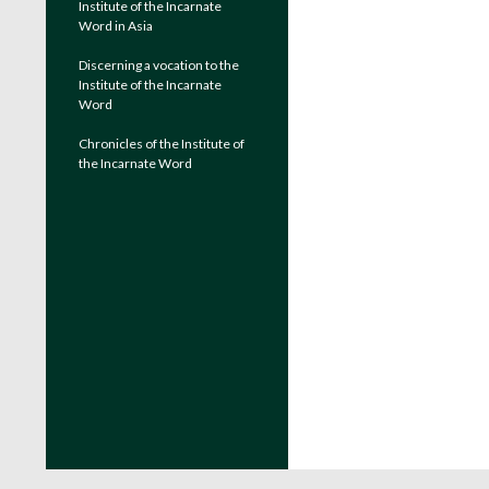
Institute of the Incarnate
Word in Asia
Discerning a vocation to the
Institute of the Incarnate
Word
Chronicles of the Institute of
the Incarnate Word