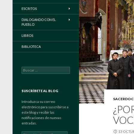
ESCRITOS
DIALOGANDO CON EL
PUEBLO
LIBROS
BIBLIOTECA
Buscar:
SUSCRÍBETE AL BLOG
SACERDOC
Introduzca su correo
¿PO
electrónico para suscribirse a
este blog y recibir las
VOC
notificaciones de nuevas
entradas.
13 OCTUB
Dirección