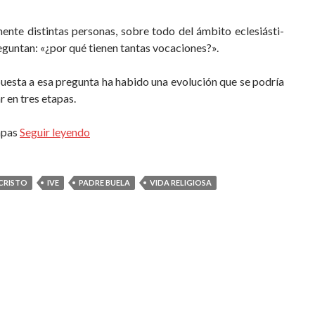
nte distintas personas, sobre todo del ámbi­to eclesiásti­
eguntan: «¿por qué tienen tantas vocacio­nes?».
uesta a esa pregunta ha habido una evolu­ción que se podría
r en tres etapas.
apas
Seguir leyendo
CRISTO
IVE
PADRE BUELA
VIDA RELIGIOSA