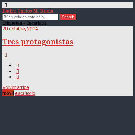
Padre Carlos M. Buela
Etiquetas › Eucarístía
20 octubre, 2014
Tres protagonistas
Volver arriba
móvil
escritorio