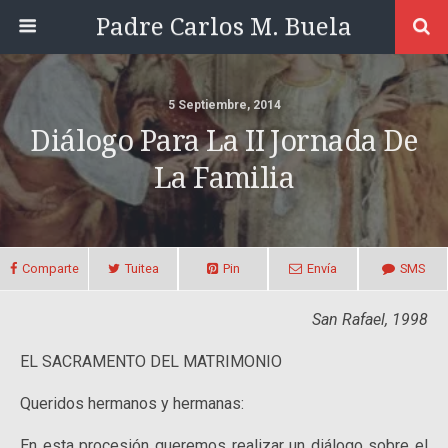
Padre Carlos M. Buela
5 Septiembre, 2014
Diálogo Para La II Jornada De
La Familia
Comparte
Tuitea
Pin
Envía
SMS
San Rafael, 1998
EL SACRAMENTO DEL MATRIMONIO
Queridos hermanos y hermanas:
En esta procesión queremos realizar un diálogo sobre el