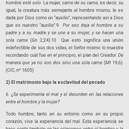
hombre esté solo
. La mujer,
carne de su carne
, es decir, su
igual, la creatura más semejante al hombre mismo, le es
dada por Dios como un “auxilio”, representando así a Dios
que es nuestro “auxilio”.9
Por eso deja el hombre a su
padre y a su madre y se une a su mujer, y se hacen una
sola carne
(
Gn
2,24).10 Que esto significa una unión
indefectible de sus dos vidas, el Señor mismo lo muestra
recordando cuál fue
en el principio
, el plan del Creador:
De
manera que ya no son dos sino una sola carne
(
Mt
19,6).
(CIC, nº 1605)
2) El matrimonio bajo la esclavitud del pecado
6. ¿Se experimenta el mal y el desorden en las relaciones
entre el hombre y la mujer?
Todo hombre, tanto en su entorno como en su propio
corazón, vive la experiencia del mal. Esta experiencia se
hace sentir también en las relaciones entre el hombre y la