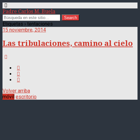
Padre Carlos M. Buela
Etiquetas › tentaciones
15 noviembre, 2014
Las tribulaciones, camino al cielo
Volver arriba
móvil
escritorio