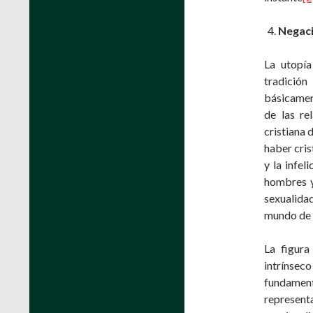
Negaci
La utopía
tradición
básicamen
de las re
cristiana 
haber cris
y la infe
hombres y
sexualida
mundo de r
La figura
intrínsec
fundamen
represent