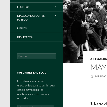
ESCRITOS
DIALOGANDO CON EL
PUEBLO
LIBROS
BIBLIOTECA
Buscar:
ACTUALID
MAYO
SUSCRÍBETE AL BLOG
14 MAYO,
Introduzca su correo
electrónico para suscribirse a
este blog y recibir las
notificaciones de nuevas
entradas.
1. La exp
Dirección