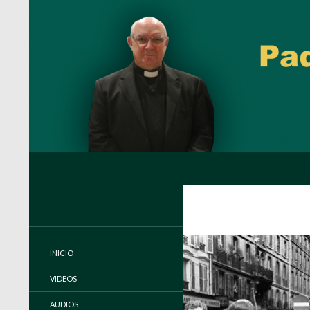
Buscar
Padre Carlos Miguel Buela, IVE
Página oficial del Padre Carlos
Buela, IVE
INICIO
VIDEOS
AUDIOS