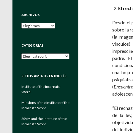
El rec
ARCHIVOS
Desde el 
Archivos
sobre la r
(la imagen
vínculos
CATEGORÍAS
imprescin
Categorías
padre. E
condiciona
una hoja 
SITIOS AMIGOS EN INGLÉS
psiquiat
(
Encuentr
Institute of the Incarnate
Word
adolescent
Missions of the Institute of the
“El rechaz
Incarnate Word
de la ley
SSVM and the Institute of the
objetivida
Incarnate Word
del indivi