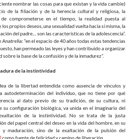
iciente nombrar las cosas para que existan y la vida cambie)
io de la filiación y de la herencia cultural y religiosa, la
d de comprometerse en el tiempo, la realidad puesta al
e los propios deseos, una sexualidad vuelta hacia sí misma, la
ación del padre… son las características de la adolescencia”.
 Anatrella: “en el espacio de 40 años todas estas tendencias
uesto, han permeado las leyes y han contribuido a organizar
d sobre la base de la confusión y de la inmadurez”.
tadura de la instintividad
idea de la libertad entendida como ausencia de vínculos y
 autodeterminación del individuo, que no tiene por qué
erencia al dato previo de su tradición, de su cultura, ni
e su configuración biológica, va unida en el imaginario del
xaltación de la instintividad. No se trata de la justa
ón del papel central del deseo en la vida del hombre, en su
 y maduración, sino de la exaltación de la pulsión del
]
como fuente de felicidad y camino de liberación. …