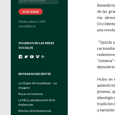
de
Benedicto
email
de las gra
SUSCRIBIR
me atreve
Únete a otros 1.053
Occidente…
suscriptores
una revolu
“Quizás p
SÍGUENOS EN LAS REDES
racionali
SOCIALES
redentore
Ver
Ver
Ver
Ver
Ver
“sistema” 
perfil
perfil
perfil
perfil
perfil
de
de
de
de
de
demolerlo
padrebuela
Verbo_Encarnado
UC4EayOVcE8_Eya6keuGFrAg
channels/840557
103464204175546131222
en
en
en
en
en
ENTRADAS RECIENTES
Facebook
Twitter
YouTube
Vimeo
Google+
Hubo en e
La Virgen de Guadalupe – La
autentici
imagen I
jóvenes, 
Rosas en invierno
ideológic
La Misa, perpetuación de la
tradición (
Redención
y también 
Efectos de la Redención