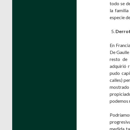
todo se de
la famili
especie de
Derrota
En Francia
De Gaulle 
resto de 
adquirió 
pudo capi
calles) pe
mostrado m
propiciad
podemos r
Podríamos
progresiv
medida ta