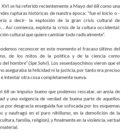
 XVI se ha referido recientemente a Mayo del 68 como una
ndes rupturas históricas de nuestra época: “fue el inicio o -
ría a decir- la explosión de la gran crisis cultural de
 Así comienza, explota la crisis de la cultura occidental:
ción cultural que quiere cambiar todo radicalmente”.
odemos reconocer en este momento el fracaso último del
smo, de los mitos de la política y de la ciencia como
s del hombre” (
Spe Salvi
). Los sesentayochinos vieron que el
no aseguraba la felicidad ni la justicia, por tanto era preciso
 e intentar otra cosa completamente nueva.
l 68 un impulso bueno que podemos rescatar, un ansia de
dad y una exigencia de verdad de buena parte de aquellos
que por desgracia enseguida fue sofocada por los esquemas
os y naufragó en el puro nihilismo, en la demolición de la
cultura, familia, religión), y finalmente en la violencia, verbal
material.