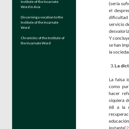
Institute of the Incarnate
(sería suf
Word in Asia
el desprec
dificulta
Discerning a vocation to the
Institute of the Incarnate
servicio d
Word
desvaloriz
Y concluye
Chronicles of the Institute of
the Incarnate Word
se han imp
la socieda
La dic
La falsa 
como pura
hacer ref
siquiera d
68 a la e
recuperaci
educación
instante
[2