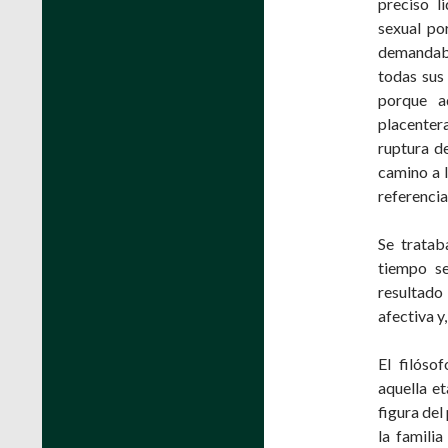
preciso l
sexual po
demandab
todas sus 
porque a
placentera
ruptura de
camino a l
referencia
Se tratab
tiempo se
resultado
afectiva y,
El filóso
aquella et
figura del
la famili