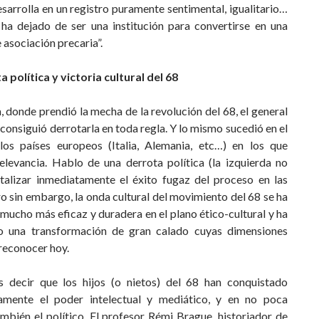
sarrolla en un registro puramente sentimental, igualitario…
a ha dejado de ser una institución para convertirse en una
 asociación precaria”.
 política y victoria cultural del 68
, donde prendió la mecha de la revolución del 68, el general
consiguió derrotarla en toda regla. Y lo mismo sucedió en el
los países europeos (Italia, Alemania, etc…) en los que
relevancia. Hablo de una derrota política (la izquierda no
talizar inmediatamente el éxito fugaz del proceso en las
ro sin embargo, la onda cultural del movimiento del 68 se ha
ucho más eficaz y duradera en el plano ético-cultural y ha
o una transformación de gran calado cuyas dimensiones
econocer hoy.
 decir que los hijos (o nietos) del 68 han conquistado
amente el poder intelectual y mediático, y en no poca
mbién el político. El profesor Rémi Brague, historiador de